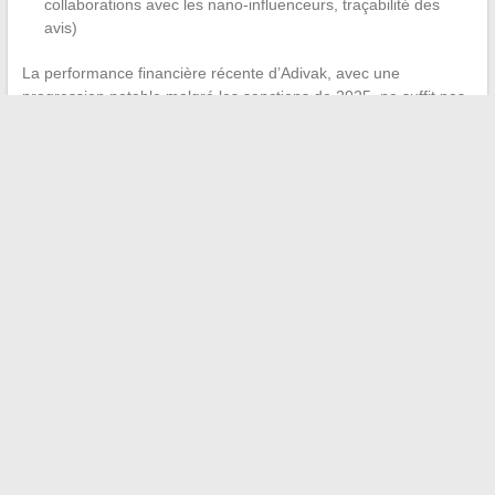
collaborations avec les nano-influenceurs, traçabilité des
avis)
La performance financière récente d’Adivak, avec une
progression notable malgré les sanctions de 2025, ne suffit pas
à valider la fiabilité de l’ensemble.
Une croissance rapide sans
transparence opérationnelle reste un signal ambigu
.
Les données disponibles en 2026 dessinent un profil
d’entreprise en mouvement, mais dont la conformité aux
nouvelles exigences réglementaires reste à prouver. C’est sur la
publication de résultats d’audit et la clarification de ses pratiques
de gestion des données que la crédibilité d’Adivak se jouera
dans les mois à venir.
←
Top 7 des motos d’occasion à moins de 2000 euros pour
se lancer
Élodie Huchard : faut-il dévoiler la vie privée et les enfants
des personnalités ?
→