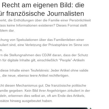
 Recht am eigenen Bild: die
r französische Journalisten
rkt, die Enthüllungen über die Familie einer Persönlichkeit
ass keine Informationen existieren? Dieses Format stellt
oblem dar.
ichung von Spekulationen über das Familienleben einer
uliert sind, eine Verletzung der Privatsphäre im Sinne von
n.
ern die Stellungnahmen des CDJM daran, dass der Schutz
r digitale Inhalte gilt, einschließlich “People”-Artikeln
iese Inhalte einen Teufelskreis: Jeder Artikel ohne valide
 die neue, ebenso leere Artikel rechtfertigen.
cht diesen Mechanismus gut. Die französische politische
amilie gegeben. Kein Bild ihrer Angehörigen zirkuliert in der
eln, erkennen dies selbst an, oft am Ende des Artikels,
bsätze hinweg ausgebeutet haben.