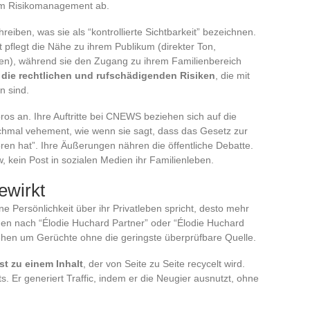
vom Risikomanagement ab.
eiben, was sie als “kontrollierte Sichtbarkeit” bezeichnen.
it pflegt die Nähe zu ihrem Publikum (direkter Ton,
men), während sie den Zugang zu ihrem Familienbereich
rt die rechtlichen und rufschädigenden Risiken
, die mit
n sind.
os an. Ihre Auftritte bei CNEWS beziehen sich auf die
anchmal vehement, wie wenn sie sagt, dass das Gesetz zur
loren hat”. Ihre Äußerungen nähren die öffentliche Debatte.
 kein Post in sozialen Medien ihr Familienleben.
ewirkt
e Persönlichkeit über ihr Privatleben spricht, desto mehr
hen nach “Élodie Huchard Partner” oder “Élodie Huchard
tehen um Gerüchte ohne die geringste überprüfbare Quelle.
st zu einem Inhalt
, der von Seite zu Seite recycelt wird.
. Er generiert Traffic, indem er die Neugier ausnutzt, ohne