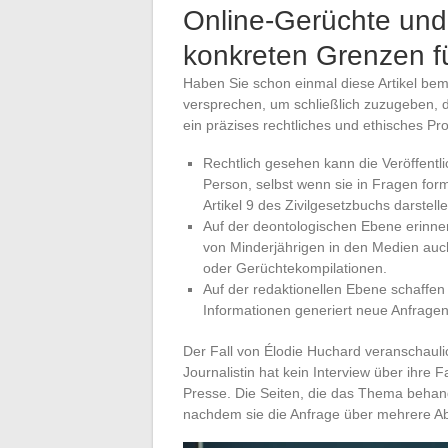
Online-Gerüchte und
konkreten Grenzen fü
Haben Sie schon einmal diese Artikel beme
versprechen, um schließlich zuzugeben, d
ein präzises rechtliches und ethisches Pr
Rechtlich gesehen kann die Veröffentl
Person, selbst wenn sie in Fragen form
Artikel 9 des Zivilgesetzbuchs darstelle
Auf der deontologischen Ebene erinn
von Minderjährigen in den Medien auch fü
oder Gerüchtekompilationen.
Auf der redaktionellen Ebene schaffen d
Informationen generiert neue Anfragen,
Der Fall von Élodie Huchard veranschauli
Journalistin hat kein Interview über ihre F
Presse. Die Seiten, die das Thema behand
nachdem sie die Anfrage über mehrere A