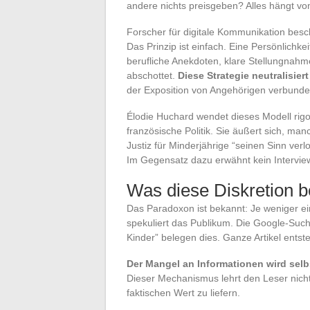
andere nichts preisgeben? Alles hängt 
Forscher für digitale Kommunikation beschr
Das Prinzip ist einfach. Eine Persönlichke
berufliche Anekdoten, klare Stellungnah
abschottet.
Diese Strategie neutralisie
der Exposition von Angehörigen verbunde
Élodie Huchard wendet dieses Modell rigor
französische Politik. Sie äußert sich, m
Justiz für Minderjährige “seinen Sinn ver
Im Gegensatz dazu erwähnt kein Interview,
Was diese Diskretion b
Das Paradoxon ist bekannt: Je weniger ein
spekuliert das Publikum. Die Google-Suc
Kinder” belegen dies. Ganze Artikel ents
Der Mangel an Informationen wird selb
Dieser Mechanismus lehrt den Leser nichts
faktischen Wert zu liefern.