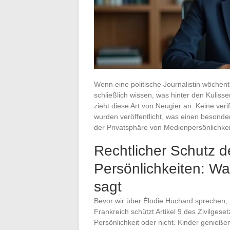
Wenn eine politische Journalistin wöchent
schließlich wissen, was hinter den Kulis
zieht diese Art von Neugier an. Keine veri
wurden veröffentlicht, was einen besond
der Privatsphäre von Medienpersönlichkei
Rechtlicher Schutz d
Persönlichkeiten: W
sagt
Bevor wir über Élodie Huchard sprechen,
Frankreich schützt Artikel 9 des Zivilgese
Persönlichkeit oder nicht. Kinder genieße