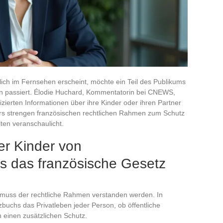
lich im Fernsehen erscheint, möchte ein Teil des Publikums
sen passiert. Élodie Huchard, Kommentatorin bei CNEWS,
fizierten Informationen über ihre Kinder oder ihren Partner
ers strengen französischen rechtlichen Rahmen zum Schutz
ten veranschaulicht.
er Kinder von
as das französische Gesetz
 muss der rechtliche Rahmen verstanden werden. In
tzbuchs das Privatleben jeder Person, ob öffentliche
n einen zusätzlichen Schutz.