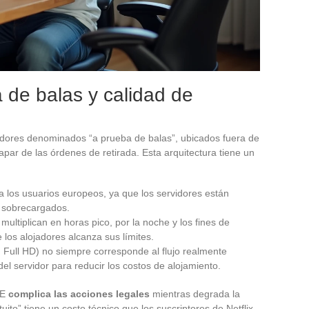
 de balas y calidad de
adores denominados “a prueba de balas”, ubicados fuera de
par de las órdenes de retirada. Esta arquitectura tiene un
 los usuarios europeos, ya que los servidores están
 sobrecargados.
multiplican en horas pico, por la noche y los fines de
os alojadores alcanza sus límites.
 Full HD) no siempre corresponde al flujo realmente
 del servidor para reducir los costos de alojamiento.
UE
complica las acciones legales
mientras degrada la
uito” tiene un costo técnico que los suscriptores de Netflix