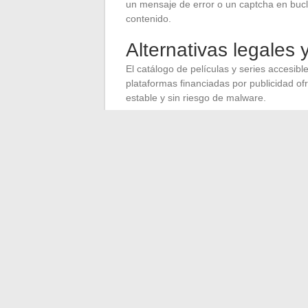
un mensaje de error o un captcha en bucle
contenido.
Alternativas legales 
El catálogo de películas y series accesibl
plataformas financiadas por publicidad ofr
estable y sin riesgo de malware.
Pluto TV, Rakuten TV (sección gratuita), M
franceses cubren una parte significativa
número creciente de largometrajes comple
El compromiso es simple: el catálogo es m
es fluida, la resolución real, y el navega
plataforma legal garantiza un flujo establ
ausencia de scripts de terceros no solicit
←
Cómo verificar fácilmente si una tran
Las últimas tendencias de moda q