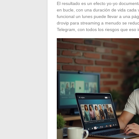
El resultado es un efecto yo-yo document
en bucle, con una duración de vida cada 
funcional un lunes puede llevar a una pág
drovip para streaming a menudo se reduce
Telegram, con todos los riesgos que eso i