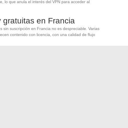
, lo que anula el interés del VPN para acceder al
y gratuitas en Francia
es sin suscripción en Francia no es despreciable. Varias
ecen contenido con licencia, con una calidad de flujo
olotov (oferta básica) y los replays de los canales
 de los géneros populares. YouTube alberga además un
tos subidos por los propios titulares de derechos.
ás restringido que en dibrav o drovip, pero la reproducción
dor no se convierte en un vector de infección. Cada
e, una resolución conforme a lo que se muestra y la
ados.
sferencia de vehículo ha sido registrada por la ANTS
ue debes adoptar esta temporada para un look estiloso
→