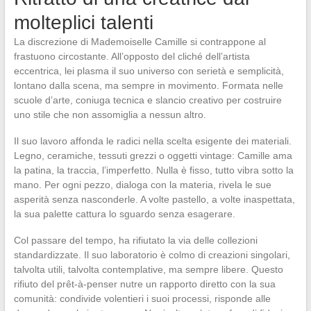
molteplici talenti
La discrezione di Mademoiselle Camille si contrappone al
frastuono circostante. All’opposto del cliché dell’artista
eccentrica, lei plasma il suo universo con serietà e semplicità,
lontano dalla scena, ma sempre in movimento. Formata nelle
scuole d’arte, coniuga tecnica e slancio creativo per costruire
uno stile che non assomiglia a nessun altro.
Il suo lavoro affonda le radici nella scelta esigente dei materiali.
Legno, ceramiche, tessuti grezzi o oggetti vintage: Camille ama
la patina, la traccia, l’imperfetto. Nulla è fisso, tutto vibra sotto la
mano. Per ogni pezzo, dialoga con la materia, rivela le sue
asperità senza nasconderle. A volte pastello, a volte inaspettata,
la sua palette cattura lo sguardo senza esagerare.
Col passare del tempo, ha rifiutato la via delle collezioni
standardizzate. Il suo laboratorio è colmo di creazioni singolari,
talvolta utili, talvolta contemplative, ma sempre libere. Questo
rifiuto del prêt-à-penser nutre un rapporto diretto con la sua
comunità: condivide volentieri i suoi processi, risponde alle