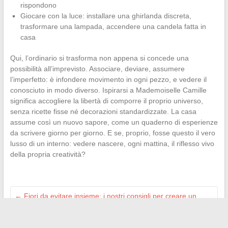
rispondono
Giocare con la luce: installare una ghirlanda discreta,
trasformare una lampada, accendere una candela fatta in
casa
Qui, l’ordinario si trasforma non appena si concede una
possibilità all’imprevisto. Associare, deviare, assumere
l’imperfetto: è infondere movimento in ogni pezzo, e vedere il
conosciuto in modo diverso. Ispirarsi a Mademoiselle Camille
significa accogliere la libertà di comporre il proprio universo,
senza ricette fisse né decorazioni standardizzate. La casa
assume così un nuovo sapore, come un quaderno di esperienze
da scrivere giorno per giorno. E se, proprio, fosse questo il vero
lusso di un interno: vedere nascere, ogni mattina, il riflesso vivo
della propria creatività?
←
Fiori da evitare insieme: i nostri consigli per creare un
bouquet armonioso
Come accedere in tutta sicurezza ai tuoi siti di streaming