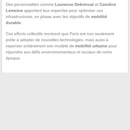
Des personnalités comme
Laurence Debrincat
et
Caroline
Lemoine
apportent leur expertise pour optimiser ces
infrastructures, en phase avec les objectifs de
mobilité
durable
.
Ces efforts collectifs montrent que Paris est non seulement
prête à adopter de nouvelles technologies, mais aussi à
repenser entièrement son modèle de
mobilité urbaine
pour
répondre aux défis environnementaux et sociaux de notre
époque.
←
Les meilleures sources d’informations pour suivre
l’actualité sportive
Zoom sur les nouvelles figures prometteuses du cinéma
français
→
Recherche