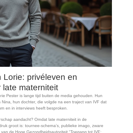
Lorie: privéleven en
late materniteit
rie Pester is lange tijd buiten de media gehouden. Hun
Nina, hun dochter, die volgde na een traject van IVF dat
m en in interviews heeft besproken.
erschap aandacht? Omdat late materniteit in de
ruk groot is: tournee-schema’s, publieke imago, zware
t van de Hoge Gezondheidsautoriteit “Toegang tot IVF: