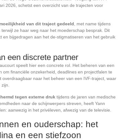
ri 2026, schetst een overzicht van de trajecten voor
moeilijkheid van dit traject gedeeld
, met name tijdens
 terwijl ze haar weg naar het moederschap besprak. Dit
kt en bijgedragen aan het de-stigmatiseren van het gebruik
an een discrete partner
ucourt speelt hier een concrete rol. Het beheren van een
n om financiële onzekerheid, deadlines en projectfalen te
t overdraagbaar naar het beheer van een IVF-traject, waar
zijn.
schermd tegen externe druk
tijdens de jaren van medische
oemdheden naar de schijnwerpers streven, heeft Yann
en: aanwezig in het privéleven, afwezig van de televisie.
nnen en ouderschap: het
Nina en een stiefzoon