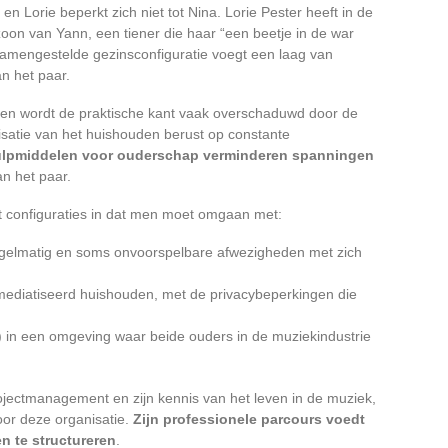
n Lorie beperkt zich niet tot Nina. Lorie Pester heeft in de
oon van Yann, een tiener die haar “een beetje in de war
samengestelde gezinsconfiguratie voegt een laag van
an het paar.
ten wordt de praktische kant vaak overschaduwd door de
satie van het huishouden berust op constante
ulpmiddelen voor ouderschap verminderen spanningen
an het paar.
t configuraties in dat men moet omgaan met:
egelmatig en soms onvoorspelbare afwezigheden met zich
emediatiseerd huishouden, met de privacybeperkingen die
) in een omgeving waar beide ouders in de muziekindustrie
rojectmanagement en zijn kennis van het leven in de muziek,
oor deze organisatie.
Zijn professionele parcours voedt
n te structureren
.