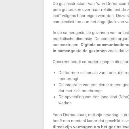
De gezinsstructuur van Yann Dernaucourt e
pers gesproken over haar relatie met de z
laat” volgens haar eigen woorden. Deze 
complexiteit toe aan het dagelijks leven v
In de samengestelde gezinnen van arties
mediatische dimensie. De concrete organi
aanpassingen.
Digitale communicatieh
in samengestelde gezinnen
zoals dat v
Concreet houdt co-ouderschap in dit soor
De tournee-schema’s van Lorie, die r
meebrengt
De integratie van een tiener in een g
dat met zich meebrengt
De opvoeding van een jong kind (Nina
werken
Yann Dernaucourt, met zijn ervaring in p
heeft een mentaal kader dat geschikt is v
direct zijn vermogen om het gezinsleve