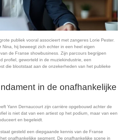
grote publiek vooral associeert met zangeres Lorie Pester.
 Nina, hij beweegt zich echter in een heel eigen
 van de Franse showbusiness. Zijn parcours begrijpen
profiel, geworteld in de muziekindustrie, een
iest die blootstaat aan de onzekerheden van het publieke
dament in de onafhankelijke
heeft Yann Dernaucourt zijn carrière opgebouwd achter de
fiel is niet dat van een artiest op het podium, maar van een
roduceert en begeleidt.
 staat gesteld een diepgaande kennis van de Franse
het onafhankelijke segment. De onafhankelijke scene in