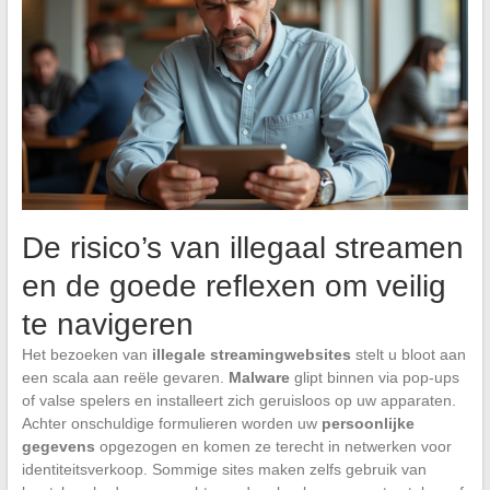
De risico’s van illegaal streamen
en de goede reflexen om veilig
te navigeren
Het bezoeken van
illegale streamingwebsites
stelt u bloot aan
een scala aan reële gevaren.
Malware
glipt binnen via pop-ups
of valse spelers en installeert zich geruisloos op uw apparaten.
Achter onschuldige formulieren worden uw
persoonlijke
gegevens
opgezogen en komen ze terecht in netwerken voor
identiteitsverkoop. Sommige sites maken zelfs gebruik van