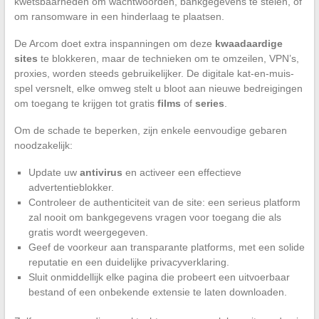
kwetsbaarheden om wachtwoorden, bankgegevens te stelen, of
om ransomware in een hinderlaag te plaatsen.
De Arcom doet extra inspanningen om deze
kwaadaardige
sites
te blokkeren, maar de technieken om te omzeilen, VPN’s,
proxies, worden steeds gebruikelijker. De digitale kat-en-muis-
spel versnelt, elke omweg stelt u bloot aan nieuwe bedreigingen
om toegang te krijgen tot gratis
films
of
series
.
Om de schade te beperken, zijn enkele eenvoudige gebaren
noodzakelijk:
Update uw
antivirus
en activeer een effectieve
advertentieblokker.
Controleer de authenticiteit van de site: een serieus platform
zal nooit om bankgegevens vragen voor toegang die als
gratis wordt weergegeven.
Geef de voorkeur aan transparante platforms, met een solide
reputatie en een duidelijke privacyverklaring.
Sluit onmiddellijk elke pagina die probeert een uitvoerbaar
bestand of een onbekende extensie te laten downloaden.