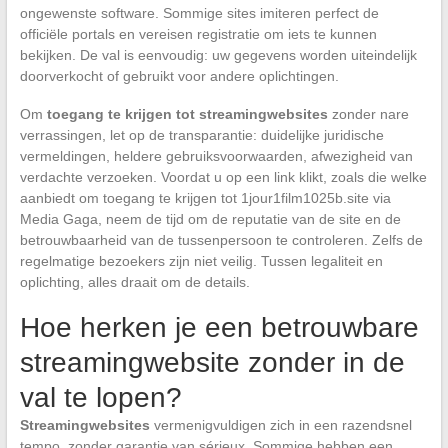
ongewenste software. Sommige sites imiteren perfect de
officiële portals en vereisen registratie om iets te kunnen
bekijken. De val is eenvoudig: uw gegevens worden uiteindelijk
doorverkocht of gebruikt voor andere oplichtingen.
Om
toegang te krijgen tot streamingwebsites
zonder nare
verrassingen, let op de transparantie: duidelijke juridische
vermeldingen, heldere gebruiksvoorwaarden, afwezigheid van
verdachte verzoeken. Voordat u op een link klikt, zoals die welke
aanbiedt om toegang te krijgen tot 1jour1film1025b.site via
Media Gaga, neem de tijd om de reputatie van de site en de
betrouwbaarheid van de tussenpersoon te controleren. Zelfs de
regelmatige bezoekers zijn niet veilig. Tussen legaliteit en
oplichting, alles draait om de details.
Hoe herken je een betrouwbare
streamingwebsite zonder in de
val te lopen?
Streamingwebsites
vermenigvuldigen zich in een razendsnel
tempo, zonder garantie van sérieux. Sommige hebben een