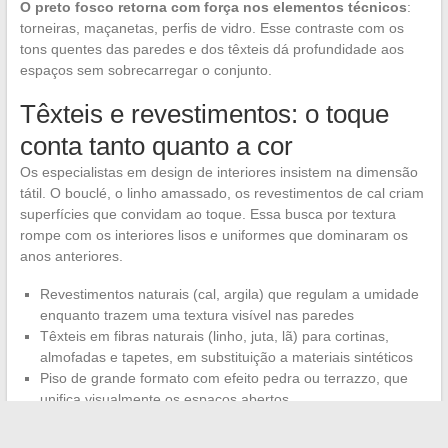
O preto fosco retorna com força nos elementos técnicos
:
torneiras, maçanetas, perfis de vidro. Esse contraste com os
tons quentes das paredes e dos têxteis dá profundidade aos
espaços sem sobrecarregar o conjunto.
Têxteis e revestimentos: o toque
conta tanto quanto a cor
Os especialistas em design de interiores insistem na dimensão
tátil. O bouclé, o linho amassado, os revestimentos de cal criam
superfícies que convidam ao toque. Essa busca por textura
rompe com os interiores lisos e uniformes que dominaram os
anos anteriores.
Revestimentos naturais (cal, argila) que regulam a umidade
enquanto trazem uma textura visível nas paredes
Têxteis em fibras naturais (linho, juta, lã) para cortinas,
almofadas e tapetes, em substituição a materiais sintéticos
Piso de grande formato com efeito pedra ou terrazzo, que
unifica visualmente os espaços abertos
A habitação em 2024 se transforma em duas frentes