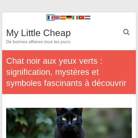
My Little Cheap
De bonnes affaires tous les jours
Chat noir aux yeux verts :
signification, mystères et
symboles fascinants à découvrir