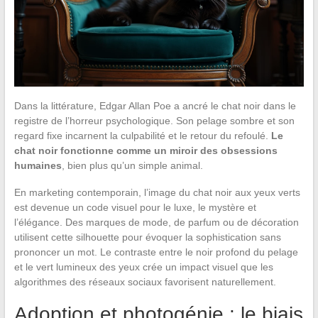
Dans la littérature, Edgar Allan Poe a ancré le chat noir dans le
registre de l’horreur psychologique. Son pelage sombre et son
regard fixe incarnent la culpabilité et le retour du refoulé.
Le
chat noir fonctionne comme un miroir des obsessions
humaines
, bien plus qu’un simple animal.
En marketing contemporain, l’image du chat noir aux yeux verts
est devenue un code visuel pour le luxe, le mystère et
l’élégance. Des marques de mode, de parfum ou de décoration
utilisent cette silhouette pour évoquer la sophistication sans
prononcer un mot. Le contraste entre le noir profond du pelage
et le vert lumineux des yeux crée un impact visuel que les
algorithmes des réseaux sociaux favorisent naturellement.
Adoption et photogénie : le biais