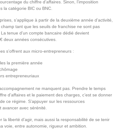
rcentage du chiffre d’affaires. Sinon, l’imposition
ns la catégorie BIC ou BNC.
prises, s’applique à partir de la deuxième année d’activité,
 champ tant que les seuils de franchise ne sont pas
re. La tenue d’un compte bancaire dédié devient
0 € deux années consécutives.
des s’offrent aux micro-entrepreneurs :
ales la première année
n chômage
urs entrepreneuriaux
à l’accompagnement ne manquent pas. Prendre le temps
hiffre d’affaires et le paiement des charges, c’est se donner
 de ce régime. S’appuyer sur les ressources
 et avancer avec sérénité.
la liberté d’agir, mais aussi la responsabilité de se tenir
a voie, entre autonomie, rigueur et ambition.