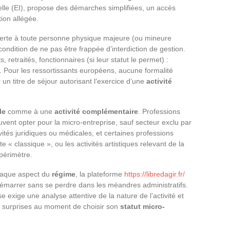
uelle (EI), propose des démarches simplifiées, un accès
tion allégée.
erte à toute personne physique majeure (ou mineure
 condition de ne pas être frappée d’interdiction de gestion.
s, retraités, fonctionnaires (si leur statut le permet) :
. Pour les ressortissants européens, aucune formalité
 un titre de séjour autorisant l’exercice d’une
activité
le
comme à une
activité complémentaire
. Professions
uvent opter pour la micro-entreprise, sauf secteur exclu par
tivités juridiques ou médicales, et certaines professions
te « classique », ou les activités artistiques relevant de la
périmètre.
chaque aspect du
régime
, la plateforme
https://libredagir.fr/
démarrer sans se perdre dans les méandres administratifs.
se exige une analyse attentive de la nature de l’activité et
es surprises au moment de choisir son
statut micro-