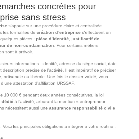
démarches concrètes pour
prise sans stress
rise
s’appuie sur une procédure claire et centralisée.
es les formalités de
création d’entreprise
s’effectuent en
r quelques pièces :
pièce d’identité
,
justificatif de
neur de non-condamnation
. Pour certains métiers
ion sont à prévoir.
usieurs informations : identité, adresse du siège social, date
t description précise de l’activité. Il est impératif de préciser
, artisanale ou libérale. Une fois le dossier validé, vous
s d’une attestation d’affiliation URSSAF.
sse 10 000 € pendant deux années consécutives, la loi
 dédié
à l’activité, arborant la mention « entrepreneur
ions nécessitent aussi une
assurance responsabilité civile
Voici les principales obligations à intégrer à votre routine :
es