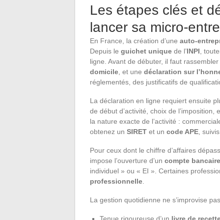
Les étapes clés et 
lancer sa micro-entre
En France, la création d’une
auto-entrep
Depuis le
guichet unique
de l’
INPI
, tout
ligne. Avant de débuter, il faut rassemble
domicile
, et une
déclaration sur l’hon
réglementés, des justificatifs de qualificat
La déclaration en ligne requiert ensuite pl
de début d’activité, choix de l’imposition, e
la nature exacte de l’activité : commerciale
obtenez un
SIRET
et un
code APE
, suivi
Pour ceux dont le chiffre d’affaires dépa
impose l’ouverture d’un
compte bancaire
individuel » ou « EI ». Certaines profess
professionnelle
.
La gestion quotidienne ne s’improvise pas. 
Tenue rigoureuse d’un
livre de recett