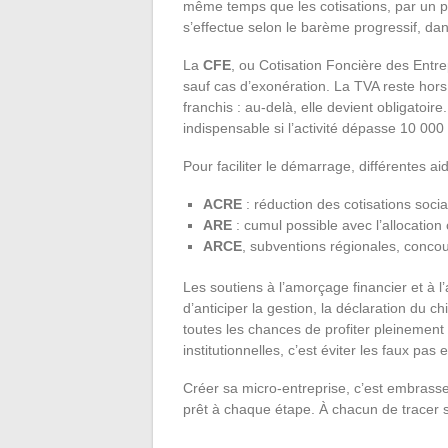
même temps que les cotisations, par un pou
s’effectue selon le barème progressif, da
La
CFE
, ou Cotisation Foncière des Entre
sauf cas d’exonération. La TVA reste hors
franchis : au-delà, elle devient obligatoi
indispensable si l’activité dépasse 10 00
Pour faciliter le démarrage, différentes ai
ACRE
: réduction des cotisations soci
ARE
: cumul possible avec l’allocatio
ARCE
, subventions régionales, conco
Les soutiens à l’amorçage financier et 
d’anticiper la gestion, la déclaration du c
toutes les chances de profiter pleinement
institutionnelles, c’est éviter les faux pas
Créer sa micro-entreprise, c’est embrasser 
prêt à chaque étape. À chacun de tracer s