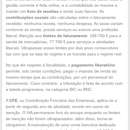
gestão corrente é feita online, e a contabilidade se resume a
manter um
livro de receitas
e emitir suas faturas. As
contribuições sociais
são calculadas sobre o faturamento
recebido: nenhuma receita, nenhuma despesa. As taxas variam
conforme se vende, presta serviços ou exerce uma profissão
liberal. Atenção aos
limites de faturamento
: 188 700 € para a
venda de mercadorias, 77 700 € para serviços e atividades
liberais. Ultrapassar esses limites por dois anos consecutivos
faz com que se saia do regime e se transite para o regime real.
No que diz respeito à fiscalidade, o
pagamento liberatório
permite, sob certas condições, pagar o imposto de renda ao
mesmo tempo que as contribuições, por um percentual do
faturamento. Caso contrário, a tributação é feita de acordo com
a tabela progressiva, na categoria BIC ou BNC.
A
CFE
, ou Contribuição Fonciária das Empresas, aplica-se a
partir do segundo ano de atividade, exceto em casos de
isenção. O IVA permanece fora do escopo enquanto os limites
de isenção não forem ultrapassados: além disso, torna-se
obrigatório. A manutenção de uma conta bancária dedicada