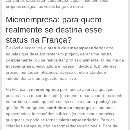
constante: cada setor, cada etapa, cada limite tem seus
próprios códigos, às vezes longe do óbvio.
Microempresa: para quem
realmente se destina esse
status na França?
Flexível e acessível, o
status de autoempreendedor
atrai
aqueles que desejam testar um projeto, gerar uma
renda
complementar
ou se reinventar profissionalmente. O regime da
microempresa
, vinculado à empresa individual (EI), oferece
procedimentos simplificados, acesso direto à atividade
independente e uma gestão mais leve.
Na França, a
microempresa
permanece aberta a qualquer
pessoa física maior de idade (ou menor emancipado), residente
no território, desde que não esteja sujeita a uma proibição de
gestão. Empregados,
candidatos a emprego
, estudantes,
aposentados, funcionários públicos (se seu status permitir):
qualquer um pode se tornar
microempreendedor
. Para os
cidadãos europeus, não há formalidades adicionais. Fora da