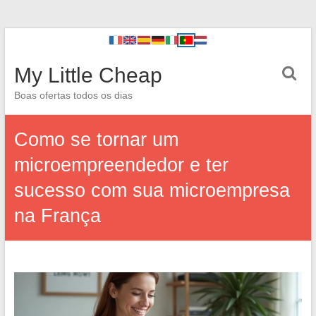
My Little Cheap
Boas ofertas todos os dias
Como se tornar um
microempreendedor e ter
sucesso com sua microempresa
na França