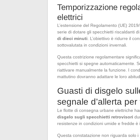
Temporizzazione regola
elettrici
L’estensione del Regolamento (UE) 2019/21
serie di dotare gli specchietti riscaldanti 
di dieci minuti
. L’obiettivo è ridurre il 
sottovalutata in condizioni invernali.
Questa costrizione regolamentare significa 
specchietti si spegne automaticamente. 
riattivare manualmente la funzione. I conduce
mattutino dovranno adattare le loro abitud
Guasti di disgelo sul
segnale d’allerta per 
Le flotte di consegna urbane elettriche h
disgelo sugli specchietti retrovisori
dur
resistenze in condizioni umide e fredde è
Questa constatazione non riguarda solo i pr