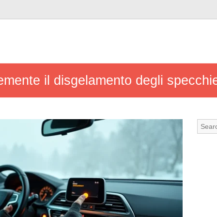
mente il disgelamento degli specchiet