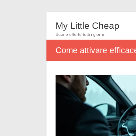
My Little Cheap
Buone offerte tutti i giorni
Come attivare efficace