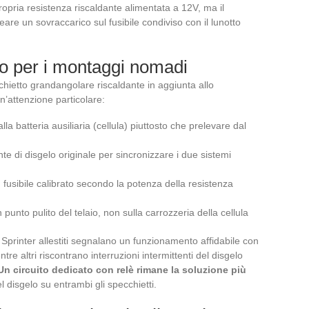
ropria resistenza riscaldante alimentata a 12V, ma il
eare un sovraccarico sul fusibile condiviso con il lunotto
io per i montaggi nomadi
ietto grandangolare riscaldante in aggiunta allo
un’attenzione particolare:
a batteria ausiliaria (cellula) piuttosto che prelevare dal
te di disgelo originale per sincronizzare i due sistemi
n fusibile calibrato secondo la potenza della resistenza
punto pulito del telaio, non sulla carrozzeria della cellula
 Sprinter allestiti segnalano un funzionamento affidabile con
re altri riscontrano interruzioni intermittenti del disgelo
Un circuito dedicato con relè rimane la soluzione più
 disgelo su entrambi gli specchietti.