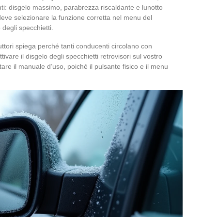
inti: disgelo massimo, parabrezza riscaldante e lunotto
deve selezionare la funzione corretta nel menu del
 degli specchietti.
ttori spiega perché tanti conducenti circolano con
ivare il disgelo degli specchietti retrovisori sul vostro
tare il manuale d’uso, poiché il pulsante fisico e il menu