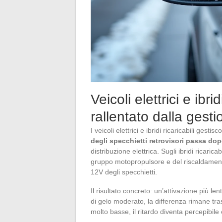
Veicoli elettrici e ibri
rallentato dalla gesti
I veicoli elettrici e ibridi ricaricabili gest
degli specchietti retrovisori passa dop
distribuzione elettrica. Sugli ibridi ricaric
gruppo motopropulsore e del riscaldamento 
12V degli specchietti.
Il risultato concreto: un’attivazione più le
di gelo moderato, la differenza rimane tr
molto basse, il ritardo diventa percepibile 