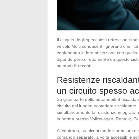
Il disgelo degli specchietti retrovisori r
veicoli. Molti conducenti ignorano che i lor
confondono la loro attivazione con quella de
dipende però direttamente da questo sistem
su modelli recenti.
Resistenze riscaldanti
un circuito spesso a
Su gran parte delle automobili, il riscalda
circuito del lunotto posteriore riscaldante.
simultaneamente le resistenze integrate n
la norma presso Volkswagen, Renault, Pe
Al contrario, su alcuni modelli premium o ele
comando separato, a volte accessibile solo 