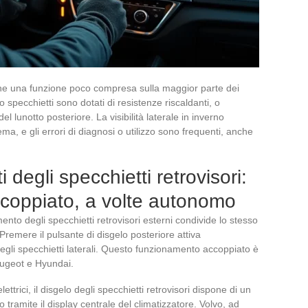
imane una funzione poco compresa sulla maggior parte dei
o specchietti sono dotati di resistenze riscaldanti, o
l lunotto posteriore. La visibilità laterale in inverno
a, e gli errori di diagnosi o utilizzo sono frequenti, anche
 degli specchietti retrovisori:
ccoppiato, a volte autonomo
mento degli specchietti retrovisori esterni condivide lo stesso
 Premere il pulsante di disgelo posteriore attiva
egli specchietti laterali. Questo funzionamento accoppiato è
ugeot e Hyundai.
ttrici, il disgelo degli specchietti retrovisori dispone di un
tramite il display centrale del climatizzatore. Volvo, ad