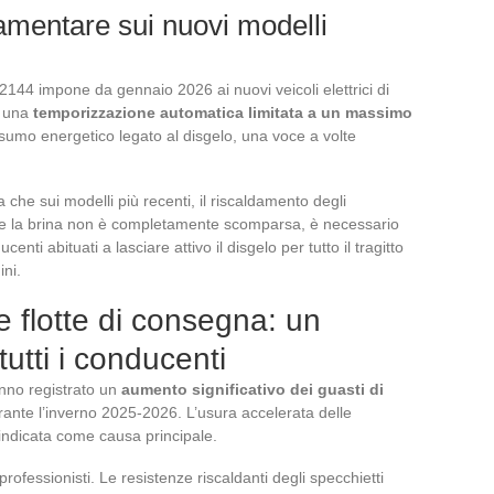
mentare sui nuovi modelli
44 impone da gennaio 2026 ai nuovi veicoli elettrici di
di una
temporizzazione automatica limitata a un massimo
consumo energetico legato al disgelo, una voce a volte
che sui modelli più recenti, il riscaldamento degli
Se la brina non è completamente scomparsa, è necessario
nti abituati a lasciare attivo il disgelo per tutto il tragitto
ini.
le flotte di consegna: un
tutti i conducenti
anno registrato un
aumento significativo dei guasti di
ante l’inverno 2025-2026. L’usura accelerata delle
 indicata come causa principale.
ofessionisti. Le resistenze riscaldanti degli specchietti