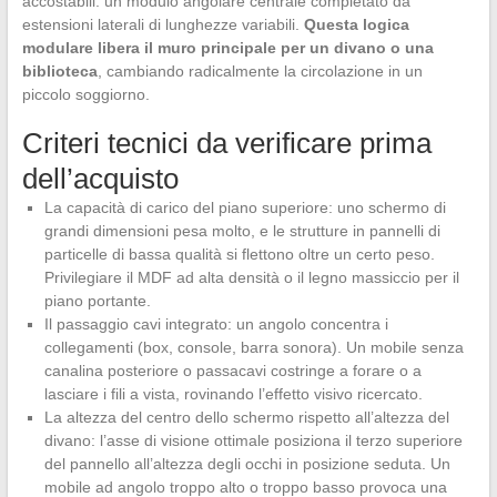
accostabili: un modulo angolare centrale completato da
estensioni laterali di lunghezze variabili.
Questa logica
modulare libera il muro principale per un divano o una
biblioteca
, cambiando radicalmente la circolazione in un
piccolo soggiorno.
Criteri tecnici da verificare prima
dell’acquisto
La capacità di carico del piano superiore: uno schermo di
grandi dimensioni pesa molto, e le strutture in pannelli di
particelle di bassa qualità si flettono oltre un certo peso.
Privilegiare il MDF ad alta densità o il legno massiccio per il
piano portante.
Il passaggio cavi integrato: un angolo concentra i
collegamenti (box, console, barra sonora). Un mobile senza
canalina posteriore o passacavi costringe a forare o a
lasciare i fili a vista, rovinando l’effetto visivo ricercato.
La altezza del centro dello schermo rispetto all’altezza del
divano: l’asse di visione ottimale posiziona il terzo superiore
del pannello all’altezza degli occhi in posizione seduta. Un
mobile ad angolo troppo alto o troppo basso provoca una