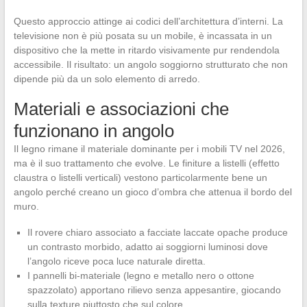
Questo approccio attinge ai codici dell’architettura d’interni. La
televisione non è più posata su un mobile, è incassata in un
dispositivo che la mette in ritardo visivamente pur rendendola
accessibile. Il risultato: un angolo soggiorno strutturato che non
dipende più da un solo elemento di arredo.
Materiali e associazioni che
funzionano in angolo
Il legno rimane il materiale dominante per i mobili TV nel 2026,
ma è il suo trattamento che evolve. Le finiture a listelli (effetto
claustra o listelli verticali) vestono particolarmente bene un
angolo perché creano un gioco d’ombra che attenua il bordo del
muro.
Il rovere chiaro associato a facciate laccate opache produce
un contrasto morbido, adatto ai soggiorni luminosi dove
l’angolo riceve poca luce naturale diretta.
I pannelli bi-materiale (legno e metallo nero o ottone
spazzolato) apportano rilievo senza appesantire, giocando
sulla texture piuttosto che sul colore.