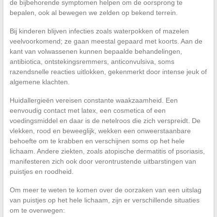
de bijbehorende symptomen helpen om de oorsprong te
bepalen, ook al bewegen we zelden op bekend terrein.
Bij kinderen blijven infecties zoals waterpokken of mazelen
veelvoorkomend; ze gaan meestal gepaard met koorts. Aan de
kant van volwassenen kunnen bepaalde behandelingen,
antibiotica, ontstekingsremmers, anticonvulsiva, soms
razendsnelle reacties uitlokken, gekenmerkt door intense jeuk of
algemene klachten.
Huidallergieën vereisen constante waakzaamheid. Een
eenvoudig contact met latex, een cosmetica of een
voedingsmiddel en daar is de netelroos die zich verspreidt. De
vlekken, rood en beweeglijk, wekken een onweerstaanbare
behoefte om te krabben en verschijnen soms op het hele
lichaam. Andere ziekten, zoals atopische dermatitis of psoriasis,
manifesteren zich ook door verontrustende uitbarstingen van
puistjes en roodheid.
Om meer te weten te komen over de oorzaken van een uitslag
van puistjes op het hele lichaam, zijn er verschillende situaties
om te overwegen: