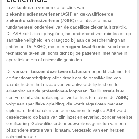
In ziekenhuizen vormen de functies van
ziekenhuisdienstverlener
(ASH) en
gekwalificeerde
ziekenhuisdienstverlener
(ASHQ) een discreet maar
fundamenteel onderdeel van de dagelijkse ziekenhuispraktijk.
De ASH richt zich op hygiëne, het onderhoud van ruimtes en op
sanitaire veiligheid, en draagt zo bij aan de bescherming van
patiënten. De ASHQ, met een
hogere kwalificatie
, voert meer
technische taken uit, soms dicht bij de patiënten, met name in
operatiekamers of risicovolle gebieden.
De
verschil tussen deze twee statussen
beperkt zich niet tot
de functieomschrijving: alles draait om de ontwikkeling van
vaardigheden, het niveau van verantwoordelijkheid en de
erkenning van de professionele loopbaan. Ter illustratie is er
een verschil ashq opleiding en ziekenhuis te maken: de
ASHQ
volgt een specifieke opleiding, die wordt afgesloten met een
diploma of het behalen van een examen, terwijl de
ASH
wordt
geselecteerd op basis van zijn inzet en ervaring, zonder vereiste
certificering. Gekwalificeerde medewerkers genieten van een
bijzondere status van lichaam
, vergezeld van een herzien
salarisstructuur.