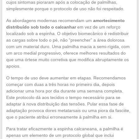
cujos sintomas pioraram após a colocação de palmilhas,
simplesmente porque o protocolo de uso não foi respeitado.
As abordagens modernas recomendam um
amortecimento
distribuído sob todo o calcanhar
em vez de um reforço
localizado sob a espinha. O objetivo biomecânico é redistribuir
as cargas sobre todo o pé, não “preencher” a área dolorosa
com um material duro. Uma palmilha macia a semi-rígida, com
um arco medial progressivo, oferece melhores resultados do
que uma órtese muito corretiva que modifica abruptamente os
apoios.
O tempo de uso deve aumentar em etapas. Recomendamos
começar com duas a três horas no primeiro dia, depois
adicionar uma hora por dia durante uma semana completa.
Este protocolo dá aos tecidos o tempo necessário para se
adaptar à nova distribuição das tensões. Pular essa fase de
adaptação provoca dores metatarsais ou uma piora da fasciite,
que o paciente atribui erroneamente à palmilha em si.
Para tratar eficazmente a espinha calcaneana, a palmilha é
apenas um elemento de um protocolo global que inclui