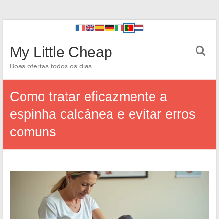
My Little Cheap
Boas ofertas todos os dias
Como tratar eficazmente a
espinha calcânea e evitar erros
comuns