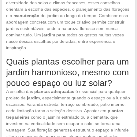
diversidade dos solos e climas franceses, esses conselhos
orientam a escolha das espécies, o planejamento das florações
e a
manutenção
do jardim ao longo do tempo. Combinar essa
abordagem concreta com um toque criativo permite construir
jardins sustentáveis, onde a natureza floresce sem nunca
dominar tudo. Um
jardim para
todos os gostos muitas vezes
nasce dessas escolhas ponderadas, entre experiência e
inspiração.
Quais plantas escolher para um
jardim harmonioso, mesmo com
pouco espaço ou luz solar?
A escolha das
plantas adequadas
é essencial para qualquer
projeto de
jardim
, especialmente quando o espaço ou a luz são
escassos. Varanda estreita, terraço sombreado, pátio interno:
cada limitação torna a seleção decisiva. Apostar em
plantas
trepadeiras
como o jasmim estrelado ou a clematite, que
investem na verticalidade sem ocupar o solo, se torna uma
vantagem. Sua floração generosa estrutura o espaço e infunde
altura e movimento, mesmo em alguns metros quadrados.