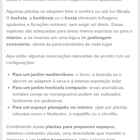
Algumas plantas se adaptam bem à sombra ou sob luz filtrada.
O
fuchsia
, a
hortênsia
ou o
hosta
oferecem folhagens
opulentas e florações notáveis, sem exigir sol direto. Essas
espécies são adequadas para áreas menos expostas ou para o
interior
, e se inserem em uma lógica de
jardinagem
consciente
, atenta às particularidades de cada lugar.
Aqui estão algumas associações relevantes de acordo com as
configurações:
Para um jardim mediterrâneo
: o louro, a lavanda ou o
alecrim se adaptam à seca e à intensa exposição solar.
Para um jardim hortícola compacto
: ervas aromáticas,
tomates-cereja ou morangueiros podem ser cultivados
facilmente em jardineiras.
Para um espaço planejado no interior
: opte por plantas
robustas como o filodendro, o espatifilo ou o clorofito.
Combinando essas
plantas para pequenos espaços
,
obtemos contrastes visuais, uma diversidade que mantém o
interesse e um
jardim harmonioso
. Uma seleção bem