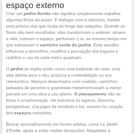
espaço externo
Criar um
jardim florido
não significa simplesmente espalhar
algumas flores ao acaso. É dialogar com a natureza, moldar
uma pintura viva que muda ao longo das estações. Quando as
flores são bem escolhidas, elas transformam o exterior: atraem
a vida, coloram o espaço, perfumam o ar, ao mesmo tempo em
que estruturam o
cantinho verde do jardim
. Essa escolha
influencia a atmosfera, modifica a percepção dos lugares e
redefine o uso de cada metro quadrado.
O
jardim
se impõe então como uma extensão da casa, uma
sala aberta para o céu, propícia à contemplação ou aos
reencontros. Maciços desenhados com cuidado, caminhos
ladeados de perenes e gramíneas metamorfoseiam a menor
parcela em uma obra a céu aberto.
O planejamento
não se
limita à ornamentação: ele estrutura os lugares, desenha
perspectivas, cria jogos de sombras e luz, mesmo no coração
dos
espaços
reduzidos.
Buscar aconselhamento em fontes sólidas, como Le Jardin
d’Emilie, ajuda a evitar muitas decepções. Adaptados à