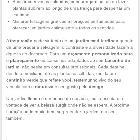
Brincar com vasos coloridos, pendurar jardineiras ou fazer
plantas subirem ao longo de uma treliça para despertar um
cantinho.
Misturar folhagens gráficas e florações perfumadas para
oferecer um jardim estimulante a todos os sentidos.
A
inspiração
pode vir tanto de um
jardim mediterrâneo
quanto
de uma pradaria selvagem: o contraste e a diversidade fazem a
riqueza do decorado. Para um
orçamento personalizado para
o
planejamento
ou conselhos adaptados ao seu
tamanho de
jardim
, não hesite em consultar profissionais. Cada detalhe,
desde o mobiliário até as plantas escolhidas, molda um
cantinho verde
que reflete você, testemunho vivo do seu
vínculo com a
natureza
e seu gosto pelo
design
.
Um jardim florido é um pouco de ousadia, muita escuta e a
vontade de ver a beleza surgir onde não se espera. A próxima
floração pode muito bem surpreender o jardim, e o seu
também.