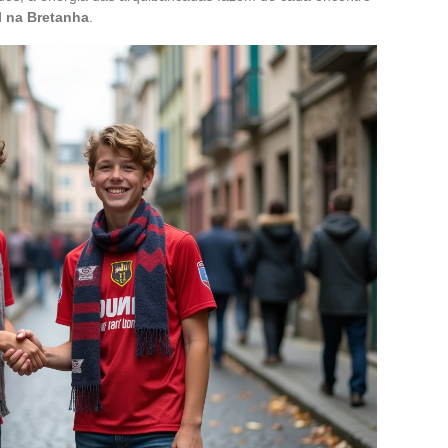
l na Bretanha
.