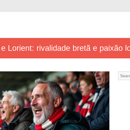
 Lorient: rivalidade bretã e paixão l