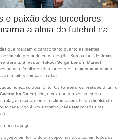
 e paixão dos torcedores:
ncarna a alma do futebol na
dades que marcam o campo tanto quanto as mentes.
esse vínculo profundo com a região. Sob o olhar de
Jean
rre Garcia
,
Silvester Takač
,
Serge Lenoir
,
Marcel
ses nomes, familiares dos torcedores, testemunham uma
sáveis e feitos compartilhados.
ncadas nunca se desmente. Os
torcedores bretões
ditam o
Gwenn ha Du
erguido, a voz que atravessa todo o
a relação especial entre o clube e seus fiéis. A fidelidade
tória: cada jogo é um encontro, cada temporada uma
etã.
de desse apego:
s o jogo, em torno de um copo, nas aldeias, em todos os