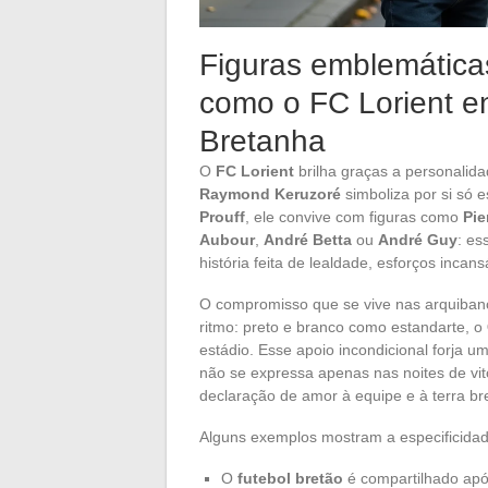
Figuras emblemáticas
como o FC Lorient e
Bretanha
O
FC Lorient
brilha graças a personali
Raymond Keruzoré
simboliza por si só 
Prouff
, ele convive com figuras como
Pie
Aubour
,
André Betta
ou
André Guy
: es
história feita de lealdade, esforços incan
O compromisso que se vive nas arquiba
ritmo: preto e branco como estandarte, o
estádio. Esse apoio incondicional forja um
não se expressa apenas nas noites de vi
declaração de amor à equipe e à terra br
Alguns exemplos mostram a especificida
O
futebol bretão
é compartilhado apó