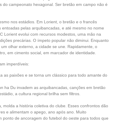
es do campeonato hexagonal. Ser bretão em campo não é
esmo nos estádios. Em Lorient, o bretão e o francês
es entoadas pelas arquibancadas, e até mesmo no nome
 FC Lorient evolui com recursos modestos, uma mão na
dições precárias. O ímpeto popular não diminui. Enquanto
um olhar externo, a cidade se une. Rapidamente, o
tro, em cimento social, em marcador de identidade.
am imperdíveis:
iza as paixões e se torna um clássico para todo amante do
nn ha Du invadem as arquibancadas, canções em bretão
ádio, a cultura regional brilha sem filtros.
 molda a história coletiva do clube. Esses confrontos dão
ares e alimentam o apego, ano após ano. Muito
m ponto de ancoragem do futebol do oeste para todos que