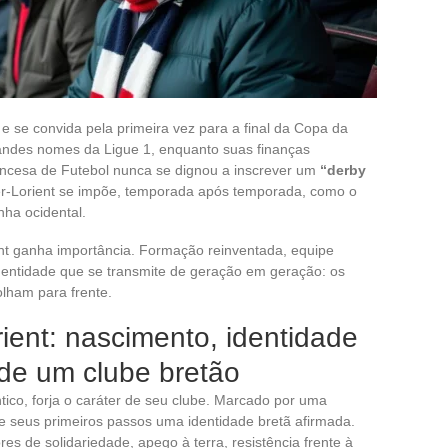
e se convida pela primeira vez para a final da Copa da
andes nomes da Ligue 1, enquanto suas finanças
cesa de Futebol nunca se dignou a inscrever um
“derby
r-Lorient se impõe, temporada após temporada, como o
nha ocidental.
nt ganha importância. Formação reinventada, equipe
identidade que se transmite de geração em geração: os
lham para frente.
ient: nascimento, identidade
 de um clube bretão
ntico, forja o caráter de seu clube. Marcado por uma
de seus primeiros passos uma identidade bretã afirmada.
ores de solidariedade, apego à terra, resistência frente à