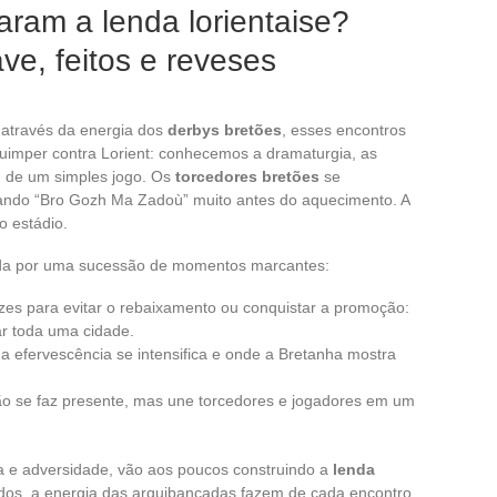
ram a lenda lorientaise?
ve, feitos e reveses
através da energia dos
derbys bretões
, esses encontros
uimper contra Lorient: conhecemos a dramaturgia, as
ém de um simples jogo. Os
torcedores bretões
se
ando “Bro Gozh Ma Zadoù” muito antes do aquecimento. A
o estádio.
ldada por uma sucessão de momentos marcantes:
zes para evitar o rebaixamento ou conquistar a promoção:
ar toda uma cidade.
e a efervescência se intensifica e onde a Bretanha mostra
ão se faz presente, mas une torcedores e jogadores em um
a e adversidade, vão aos poucos construindo a
lenda
ados, a energia das arquibancadas fazem de cada encontro