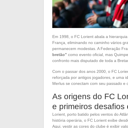
Em 1998, o FC Lorient abala a hierarquia 
França, eliminando no caminho vários gr
permanecem modestas. A Federação Fran
bretão”
como evento oficial, mas Quimpe
confronto mais disputado de toda a Breta
Com o passar dos anos 2000, o FC Lorie
reforçada por antigos jogadores, e uma 
Merlus se conectam com seu passado e o
As origens do FC Lor
e primeiros desafios
Lorient, porto batido pelos ventos do Atlâ
história operária, o FC Lorient exibe des
Aqui, vestir as cores do clube é exibir val