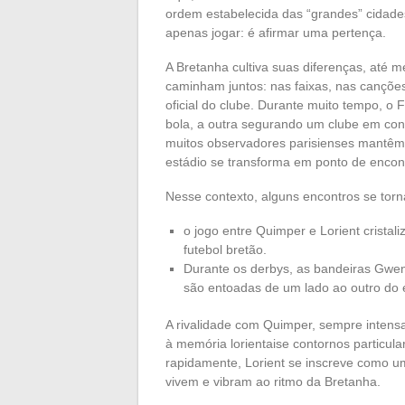
ordem estabelecida das “grandes” cidad
apenas jogar: é afirmar uma pertença.
A Bretanha cultiva suas diferenças, até m
caminham juntos: nas faixas, nas cançõ
oficial do clube. Durante muito tempo, o
bola, a outra segurando um clube em con
muitos observadores parisienses mantêm 
estádio se transforma em ponto de encon
Nesse contexto, alguns encontros se torn
o jogo entre Quimper e Lorient cristal
futebol bretão.
Durante os derbys, as bandeiras Gwe
são entoadas de um lado ao outro do est
A rivalidade com Quimper, sempre intensa,
à memória lorientaise contornos particul
rapidamente, Lorient se inscreve como u
vivem e vibram ao ritmo da Bretanha.