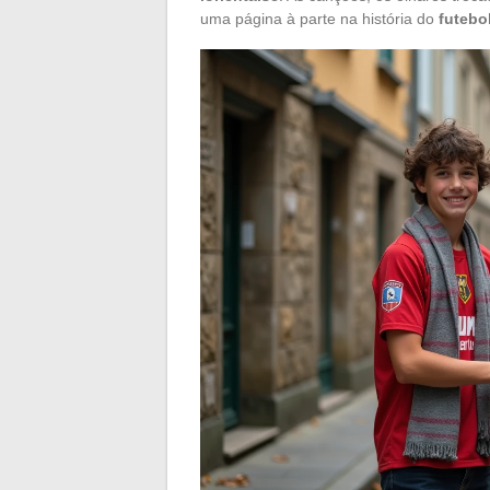
uma página à parte na história do
futebo