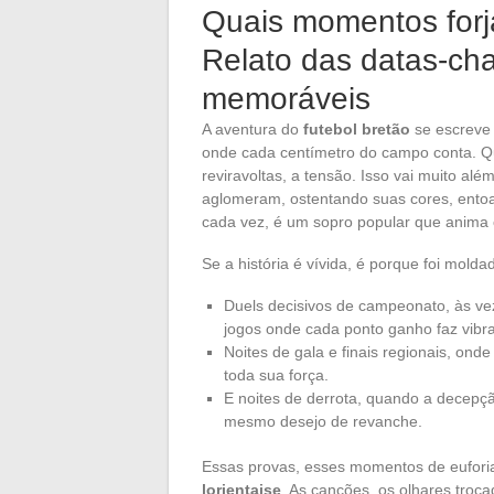
Quais momentos forja
Relato das datas-cha
memoráveis
A aventura do
futebol bretão
se escreve 
onde cada centímetro do campo conta. Q
reviravoltas, a tensão. Isso vai muito al
aglomeram, ostentando suas cores, ento
cada vez, é um sopro popular que anima 
Se a história é vívida, é porque foi mo
Duels decisivos de campeonato, às ve
jogos onde cada ponto ganho faz vibr
Noites de gala e finais regionais, ond
toda sua força.
E noites de derrota, quando a decepç
mesmo desejo de revanche.
Essas provas, esses momentos de eufori
lorientaise
. As canções, os olhares troc