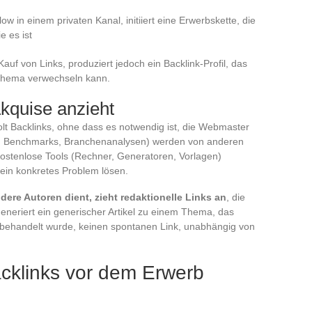
ow in einem privaten Kanal, initiiert eine Erwerbskette, die
e es ist
Kauf von Links, produziert jedoch ein Backlink-Profil, das
Schema verwechseln kann.
Akquise anzieht
olt Backlinks, ohne dass es notwendig ist, die Webmaster
en, Benchmarks, Branchenanalysen) werden von anderen
. Kostenlose Tools (Rechner, Generatoren, Vorlagen)
 ein konkretes Problem lösen.
andere Autoren dient, zieht redaktionelle Links an
, die
neriert ein generischer Artikel zu einem Thema, das
behandelt wurde, keinen spontanen Link, unabhängig von
acklinks vor dem Erwerb