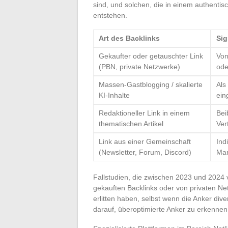
sind, und solchen, die in einem authentis
entstehen.
Art des Backlinks
Sig
Gekaufter oder getauschter Link
Von
(PBN, private Netzwerke)
ode
Massen-Gastblogging / skalierte
Als
KI-Inhalte
ein
Redaktioneller Link in einem
Bei
thematischen Artikel
Ver
Link aus einer Gemeinschaft
Ind
(Newsletter, Forum, Discord)
Mar
Fallstudien, die zwischen 2023 und 2024 v
gekauften Backlinks oder von privaten Ne
erlitten haben, selbst wenn die Anker diver
darauf, überoptimierte Anker zu erkenne