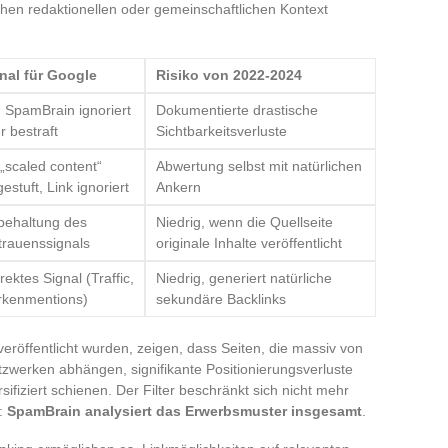
chen redaktionellen oder gemeinschaftlichen Kontext
nal für Google
Risiko von 2022-2024
 SpamBrain ignoriert
Dokumentierte drastische
r bestraft
Sichtbarkeitsverluste
 „scaled content“
Abwertung selbst mit natürlichen
gestuft, Link ignoriert
Ankern
behaltung des
Niedrig, wenn die Quellseite
trauenssignals
originale Inhalte veröffentlicht
irektes Signal (Traffic,
Niedrig, generiert natürliche
kenmentions)
sekundäre Backlinks
eröffentlicht wurden, zeigen, dass Seiten, die massiv von
tzwerken abhängen, signifikante Positionierungsverluste
sifiziert schienen. Der Filter beschränkt sich nicht mehr
n:
SpamBrain analysiert das Erwerbsmuster insgesamt
.