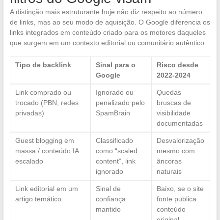
A distinção mais estruturante hoje não diz respeito ao número
de links, mas ao seu modo de aquisição. O Google diferencia os
links integrados em conteúdo criado para os motores daqueles
que surgem em um contexto editorial ou comunitário autêntico.
Tipo de backlink
Sinal para o
Risco desde
Google
2022-2024
Link comprado ou
Ignorado ou
Quedas
trocado (PBN, redes
penalizado pelo
bruscas de
privadas)
SpamBrain
visibilidade
documentadas
Guest blogging em
Classificado
Desvalorização
massa / conteúdo IA
como “scaled
mesmo com
escalado
content”, link
âncoras
ignorado
naturais
Link editorial em um
Sinal de
Baixo, se o site
artigo temático
confiança
fonte publica
mantido
conteúdo
original